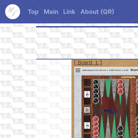
Top
Main
Link
About (QR)