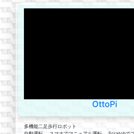
OttoPi
多機能二足歩行ロボット
自動運転、 スマホでマニュアル運転、 Scratch